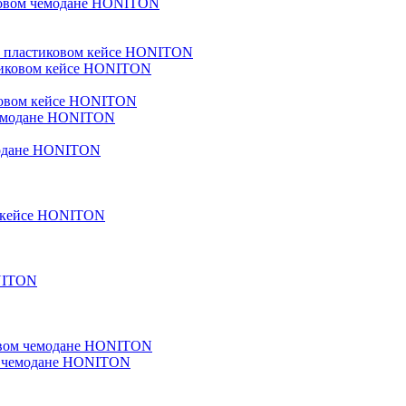
ковом чемодане HONITON
м в пластиковом кейсе HONITON
иковом кейсе HONITON
емодане HONITON
ом кейсе HONITON
ONITON
иковом чемодане HONITON