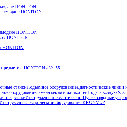
 чемодане HONITON
 чемодане HONITON
ком HONITON
155 предметов, HONITON 4321551
очные станки
Подъемное оборудование
Диагностические линии и
ное оборудование
Замена масла и жидкостей
Подача воздуха
Удал
и и верстаки
Инструмент пневматический
Пуско-зарядные устро
Инструмент электрический
Оборудование KRONVUZ