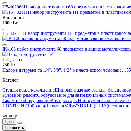
H5-402068H набор инструмента 68 предметов в пластиковом
В наличии
1000 Br
H5-432111H набор инструмента 111 предметов в пластиковом
IK-106 набор инструмента 68 предметов в ящике металличес
Под заказ
750 Br
Набор инструмента 1/4", 3/8", 1/2" в пластиковом чемодане, 
Каталог
Стенды развал-схождение
Шиномонтажные стенды, балансиров
Кузовной ремонт
Оборудование для автомобильных систем
Моеч
Гаражное оборудование
Компрессоры
Инструментальные тележк
HONITON (Тайвань)
Перчатки
MILWAUKEE (США)
Отопление
Фильтры
Цена
Применить