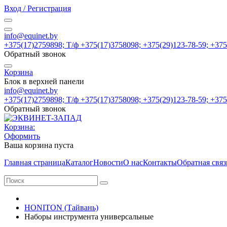
Вход / Регистрация
info@equinet.by
+375(17)2759898; Т/ф +375(17)3758098; +375(29)123-78-59; +37
Обратный звонок
Корзина
Блок в верхней панели
info@equinet.by
+375(17)2759898; Т/ф +375(17)3758098; +375(29)123-78-59; +37
Обратный звонок
Корзина:
Оформить
Ваша корзина пуста
Главная страница
Каталог
Новости
О нас
Контакты
Обратная связ
HONITON (Тайвань)
Наборы инструмента универсальные