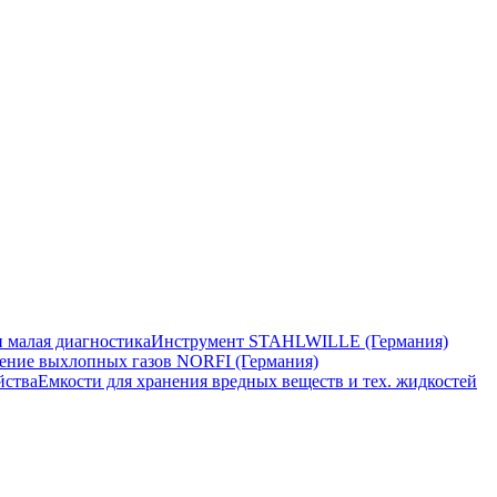
 малая диагностика
Инструмент STAHLWILLE (Германия)
ение выхлопных газов NORFI (Германия)
йства
Емкости для хранения вредных веществ и тех. жидкостей