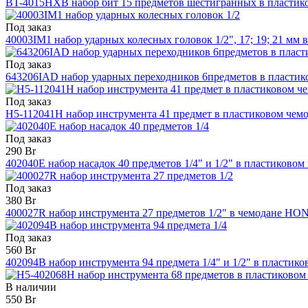
BT-4015HXB набор бит 15 предметов шестигранных в пласти
Под заказ
40003IM1 набор ударных колесных головок 1/2", 17; 19; 21 м
Под заказ
643206IAD набор ударных переходников 6предметов в пласт
Под заказ
H5-112041H набор инструмента 41 предмет в пластиковом ч
Под заказ
290 Br
402040E набор насадок 40 предметов 1/4" и 1/2" в пластиков
Под заказ
380 Br
400027R набор инструмента 27 предметов 1/2" в чемодане H
Под заказ
560 Br
402094B набор инструмента 94 предмета 1/4" и 1/2" в пласт
В наличии
550 Br