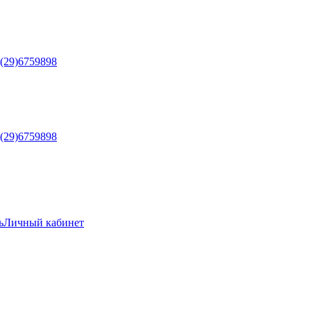
5(29)6759898
5(29)6759898
ь
Личный кабинет