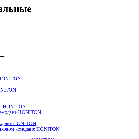
альные
ний.
HONITON
1/2" HONITON
емодане HONITON