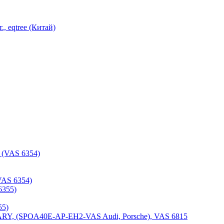
, eqtree (Китай)
AS 6354)
55)