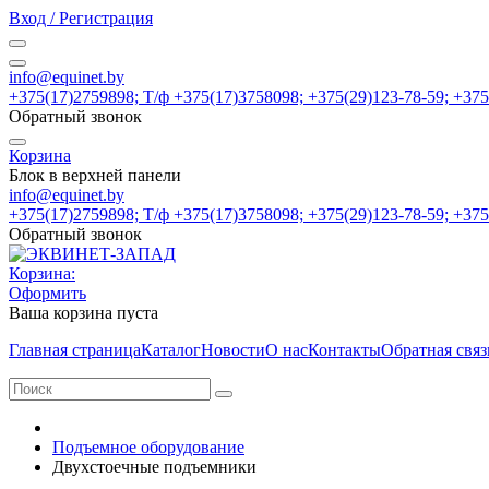
Вход / Регистрация
info@equinet.by
+375(17)2759898; Т/ф +375(17)3758098; +375(29)123-78-59; +37
Обратный звонок
Корзина
Блок в верхней панели
info@equinet.by
+375(17)2759898; Т/ф +375(17)3758098; +375(29)123-78-59; +37
Обратный звонок
Корзина:
Оформить
Ваша корзина пуста
Главная страница
Каталог
Новости
О нас
Контакты
Обратная связ
Подъемное оборудование
Двухстоечные подъемники