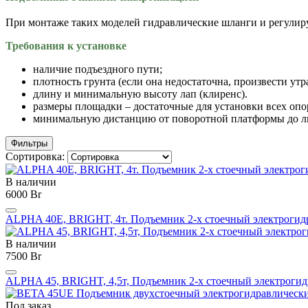
При монтаже таких моделей гидравлические шланги и регулир
Требования к установке
наличие подъездного пути;
плотность грунта (если она недостаточна, произвести утр
длину и минимальную высоту лап (клиренс).
размеры площадки – достаточные для установки всех опо
минимальную дистанцию от поворотной платформы до лю
Фильтры
Сортировка:
В наличии
6000 Br
ALPHA 40E, BRIGHT, 4т. Подъемник 2-х стоечный электрогидр
В наличии
7500 Br
ALPHA 45, BRIGHT, 4,5т, Подъемник 2-х стоечный электроги
Под заказ