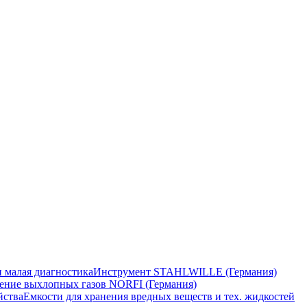
 малая диагностика
Инструмент STAHLWILLE (Германия)
ение выхлопных газов NORFI (Германия)
йства
Емкости для хранения вредных веществ и тех. жидкостей