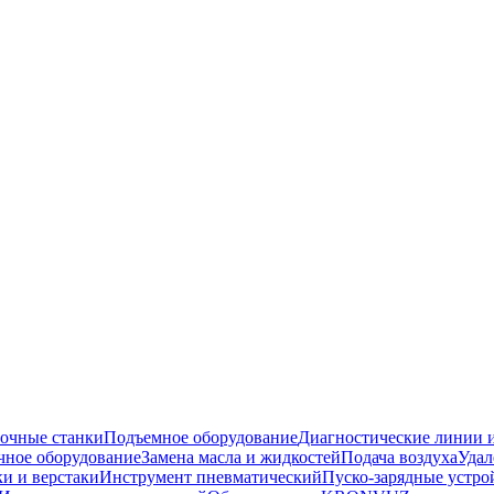
очные станки
Подъемное оборудование
Диагностические линии и
ное оборудование
Замена масла и жидкостей
Подача воздуха
Удал
и и верстаки
Инструмент пневматический
Пуско-зарядные устро