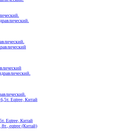
лический.
равлический.
авлический
равлический.
т. Eqtree, Китай