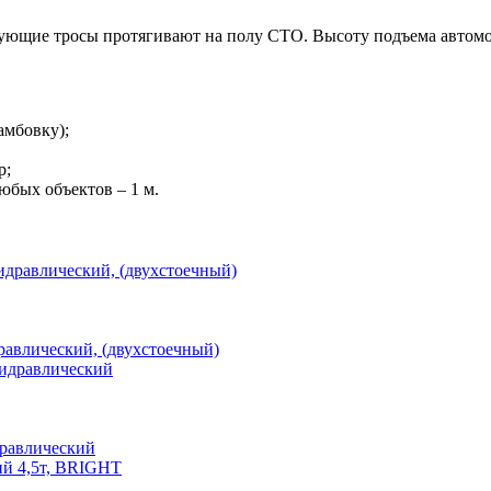
ующие тросы протягивают на полу СТО. Высоту подъема автомоб
амбовку);
р;
бых объектов – 1 м.
авлический, (двухстоечный)
дравлический