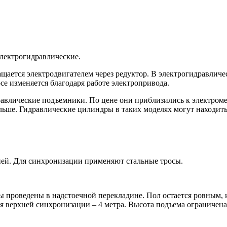
лектрогидравлические.
щается электродвигателем через редуктор. В электрогидравлич
е изменяется благодаря работе электропривода.
равлические подъемники. По цене они приблизились к электром
льше. Гидравлические цилиндры в таких моделях могут находить
ей. Для синхронизации применяют стальные тросы.
проведены в надстоечной перекладине. Пол остается ровным, и 
я верхней синхронизации – 4 метра. Высота подъема ограничена