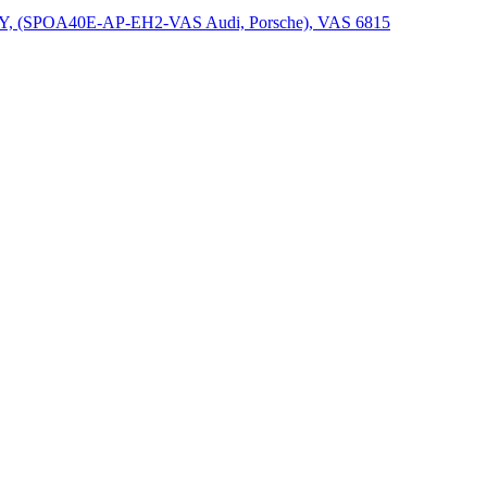
, (SPOA40E-AP-EH2-VAS Audi, Porsche), VAS 6815