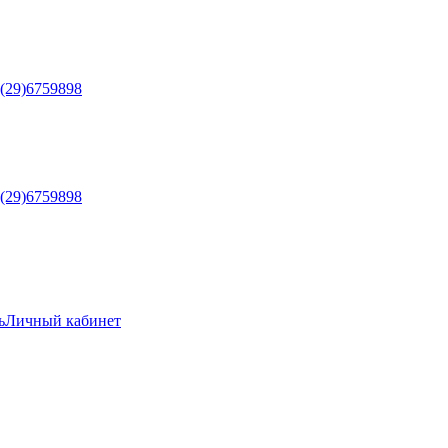
5(29)6759898
5(29)6759898
ь
Личный кабинет