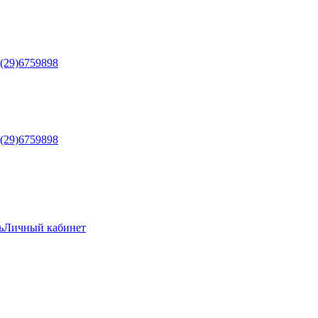
5(29)6759898
5(29)6759898
ь
Личный кабинет