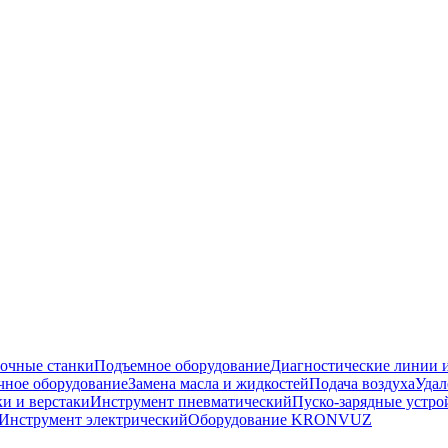
очные станки
Подъемное оборудование
Диагностические линии и
ное оборудование
Замена масла и жидкостей
Подача воздуха
Удал
и и верстаки
Инструмент пневматический
Пуско-зарядные устро
Инструмент электрический
Оборудование KRONVUZ