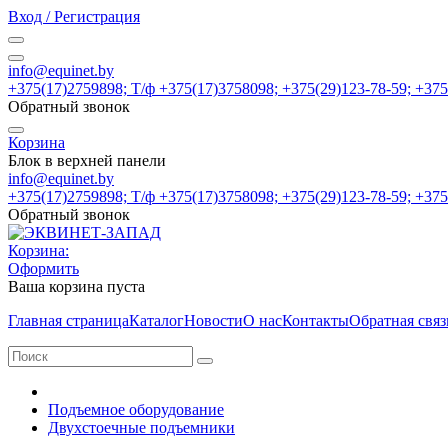
Вход / Регистрация
info@equinet.by
+375(17)2759898; Т/ф +375(17)3758098; +375(29)123-78-59; +37
Обратный звонок
Корзина
Блок в верхней панели
info@equinet.by
+375(17)2759898; Т/ф +375(17)3758098; +375(29)123-78-59; +37
Обратный звонок
Корзина:
Оформить
Ваша корзина пуста
Главная страница
Каталог
Новости
О нас
Контакты
Обратная связ
Подъемное оборудование
Двухстоечные подъемники