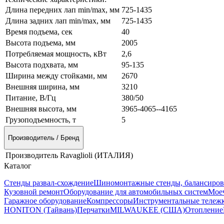
Длина передних лап min/max, мм
725-1435
Длина задних лап min/max, мм
725-1435
Время подъема, сек
40
Высота подъема, мм
2005
Потребляемая мощность, кВт
2,6
Высота подхвата, мм
95-135
Ширина между стойками, мм
2670
Внешняя ширина, мм
3210
Питание, В/Гц
380/50
Внешняя высота, мм
3965-4065--4165
Грузоподъемность, т
5
Производитель / Бренд
Производитель
Ravaglioli (ИТАЛИЯ)
Каталог
Стенды развал-схождение
Шиномонтажные стенды, балансиров
Кузовной ремонт
Оборудование для автомобильных систем
Моеч
Гаражное оборудование
Компрессоры
Инструментальные тележк
HONITON (Тайвань)
Перчатки
MILWAUKEE (США)
Отопление