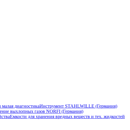
 малая диагностика
Инструмент STAHLWILLE (Германия)
ение выхлопных газов NORFI (Германия)
йства
Емкости для хранения вредных веществ и тех. жидкостей