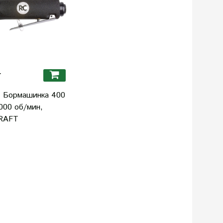
r
C Бормашинка 400
000 об/мин,
RAFT