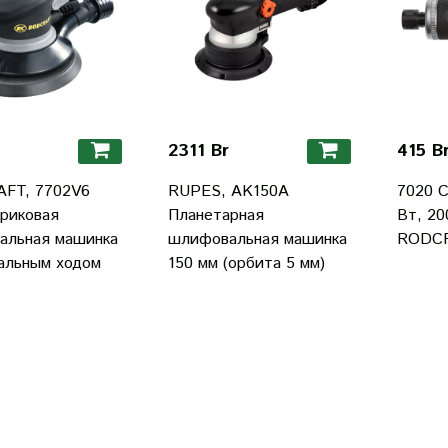
2311 Br
415 B
FT, 7702V6
RUPES, AK150A
7020 
риковая
Планетарная
Вт, 20
альная машинка
шлифовальная машинка
RODC
альным ходом
150 мм (орбита 5 мм)