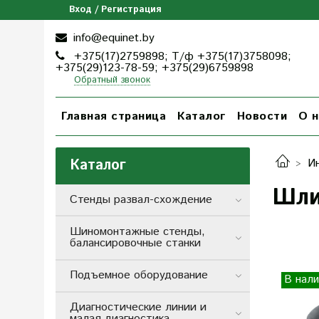
Вход / Регистрация
info@equinet.by
+375(17)2759898; Т/ф +375(17)3758098;
+375(29)123-78-59; +375(29)6759898
Обратный звонок
Главная страница
Каталог
Новости
О н
Каталог
И
Шли
Стенды развал-схождение
Шиномонтажные стенды,
балансировочные станки
Подъемное оборудование
В нали
Диагностические линии и
малая диагностика