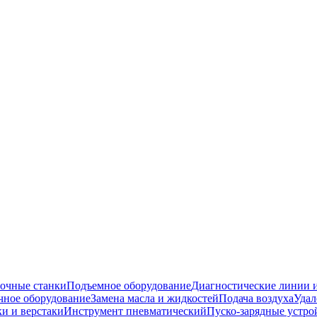
очные станки
Подъемное оборудование
Диагностические линии и
ное оборудование
Замена масла и жидкостей
Подача воздуха
Удал
и и верстаки
Инструмент пневматический
Пуско-зарядные устро