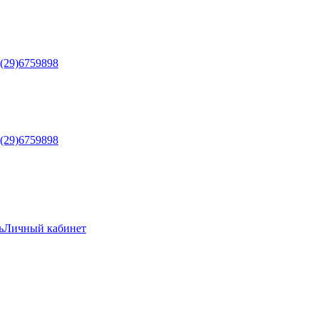
5(29)6759898
5(29)6759898
ь
Личный кабинет