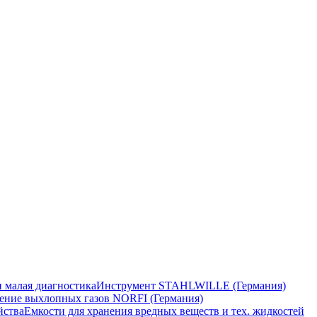
 малая диагностика
Инструмент STAHLWILLE (Германия)
ение выхлопных газов NORFI (Германия)
йства
Емкости для хранения вредных веществ и тех. жидкостей