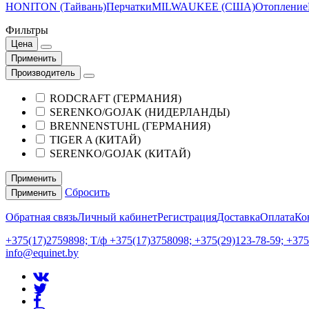
HONITON (Тайвань)
Перчатки
MILWAUKEE (США)
Отопление
Фильтры
Цена
Применить
Производитель
RODCRAFT (ГЕРМАНИЯ)
SERENKO/GOJAK (НИДЕРЛАНДЫ)
BRENNENSTUHL (ГЕРМАНИЯ)
TIGER A (КИТАЙ)
SERENKO/GOJAK (КИТАЙ)
Применить
Сбросить
Применить
Обратная связь
Личный кабинет
Регистрация
Доставка
Оплата
Ко
+375(17)2759898; Т/ф +375(17)3758098; +375(29)123-78-59; +37
info@equinet.by