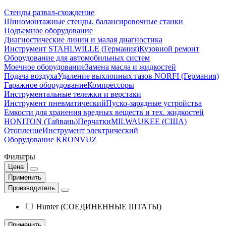
Стенды развал-схождение
Шиномонтажные стенды, балансировочные станки
Подъемное оборудование
Диагностические линии и малая диагностика
Инструмент STAHLWILLE (Германия)
Кузовной ремонт
Оборудование для автомобильных систем
Моечное оборудование
Замена масла и жидкостей
Подача воздуха
Удаление выхлопных газов NORFI (Германия)
Гаражное оборудование
Компрессоры
Инструментальные тележки и верстаки
Инструмент пневматический
Пуско-зарядные устройства
Емкости для хранения вредных веществ и тех. жидкостей
HONITON (Тайвань)
Перчатки
MILWAUKEE (США)
Отопление
Инструмент электрический
Оборудование KRONVUZ
Фильтры
Цена
Применить
Производитель
Hunter (СОЕДИНЕННЫЕ ШТАТЫ)
Применить