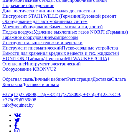
Шиномонтажные стенды, балансировочные станки
Подъемное оборудование
Диагностические линии и малая диагностика
Инструмент STAHLWILLE (Германия)
Кузовной ремонт
Оборудование для автомобильных систем
Моечное оборудование
Замена масла и жидкостей
Подача воздуха
Удаление выхлопных газов NORFI (Германия)
Гаражное оборудование
Компрессоры
Инструментальные тележки и верстаки
Инструмент пневматический
Пуско-зарядные устройства
Емкости для хранения вредных веществ и тех. жидкостей
HONITON (Тайвань)
Перчатки
MILWAUKEE (США)
Отопление
Инструмент электрический
Оборудование KRONVUZ
Обратная связь
Личный кабинет
Регистрация
Доставка
Оплата
Контакты
Доставка и оплата
+375(17)2759898; Т/ф +375(17)3758098; +375(29)123-78-59;
+375(29)6759898
info@equinet.by