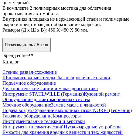
цвет черный.
В комплекте 2 полимерных мостика для облегчения
прокатывания автомобиля.
Внутренняя площадка из нержавеющей стали и полимерные
шарики предотвращают образование коррозии.
Размеры (Д х Ш х В): 450 Х 450 Х 50 мм.
Производитель / Бренд
Бренд
eqtree™
Каталог
Стенды развал-схождение
Шиномонтажные стенды, балансировочные станки
Подъемное оборудование
Диагностические линии и малая диагностика
Инструмент STAHLWILLE (Германия)
Кузовной ремонт
Оборудование для автомобильных систем
Моечное оборудование
Замена масла и жидкостей
Подача воздуха
Удаление выхлопных газов NORFI (Германия)
Гаражное оборудование
Компрессоры
Инструментальные тележки и верстаки
Инструмент пневматический
Пуско-зарядные устройства
Емкости для хранения вредных веществ и тех. жидкостей