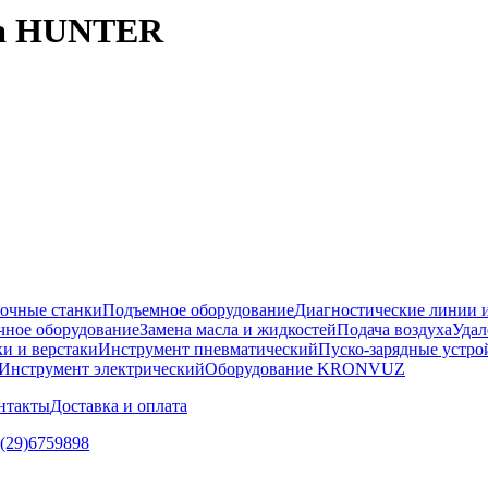
ала HUNTER
очные станки
Подъемное оборудование
Диагностические линии и
ное оборудование
Замена масла и жидкостей
Подача воздуха
Удал
и и верстаки
Инструмент пневматический
Пуско-зарядные устро
Инструмент электрический
Оборудование KRONVUZ
нтакты
Доставка и оплата
5(29)6759898