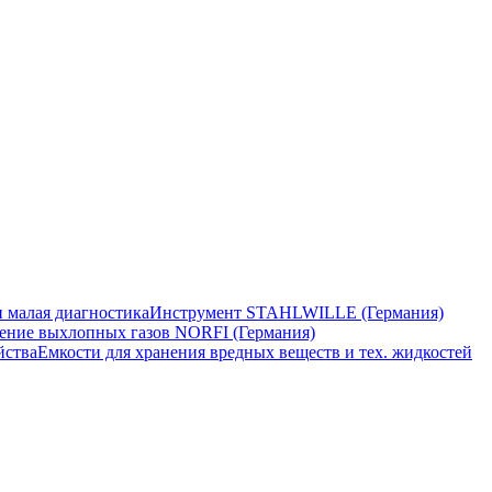
 малая диагностика
Инструмент STAHLWILLE (Германия)
ение выхлопных газов NORFI (Германия)
йства
Емкости для хранения вредных веществ и тех. жидкостей