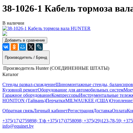
38-1026-1 Кабель тормоза в
В наличии
Добавить в сравнение
Производитель / Бренд
Производитель
Hunter (СОЕДИНЕННЫЕ ШТАТЫ)
Каталог
Стенды развал-схождение
Шиномонтажные стенды, балансиров
Кузовной ремонт
Оборудование для автомобильных систем
Моеч
Гаражное оборудование
Компрессоры
Инструментальные тележк
HONITON (Тайвань)
Перчатки
MILWAUKEE (США)
Отопление
Обратная связь
Личный кабинет
Регистрация
Доставка
Оплата
Ко
+375(17)2759898; Т/ф +375(17)3758098; +375(29)123-78-59; +37
info@equinet.by