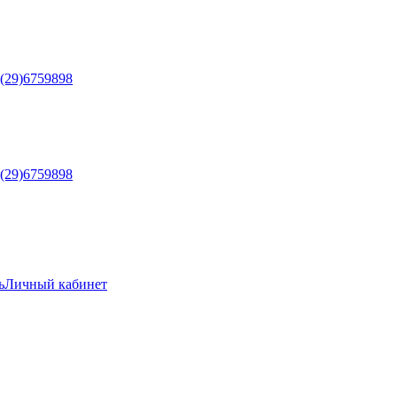
5(29)6759898
5(29)6759898
ь
Личный кабинет