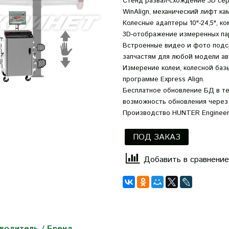
Стенд развал-схождение 3D сери
WinAlign, механический лифт ка
Колесные адаптеры 10"-24,5", к
3D-отображение измеренных пар
Встроенные видео и фото подск
запчастям для любой модели ав
Измерение колеи, колесной базы
программе Express Align.
Бесплатное обновление БД в те
возможность обновления через
Производство HUNTER Engineer
ПОД ЗАКАЗ
Добавить в сравнение
водитель / Бренд