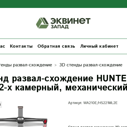
ас
Контакты
Обратная связь
Личный кабинет
тенды развал-схождение
3D стенды развал-схождение
нд развал-схождение HUNT
 2-x камерный, механически
Артикул:
WA210E/HS221ML2E
з