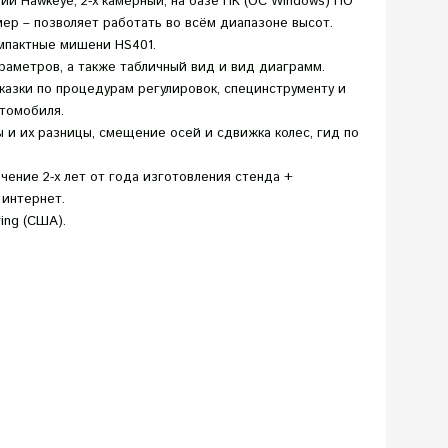
и Hawkeye, 2-х камерный, на базе ПК (ОС Windows) ПО
мер – позволяет работать во всём диапазоне высот.
омпактные мишени HS401.
аметров, а также табличный вид и вид диаграмм.
азки по процедурам регулировок, специнструменту и
томобиля.
 и их разницы, смещение осей и сдвижка колес, гид по
чение 2-х лет от года изготовления стенда +
 интернет.
ing (США).