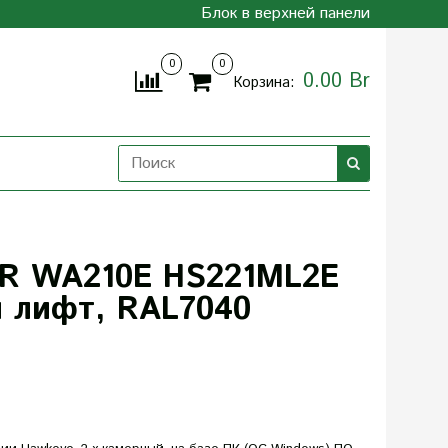
Блок в верхней панели
0
0
0.00 Br
Корзина:
ER WA210E HS221ML2E
й лифт, RAL7040