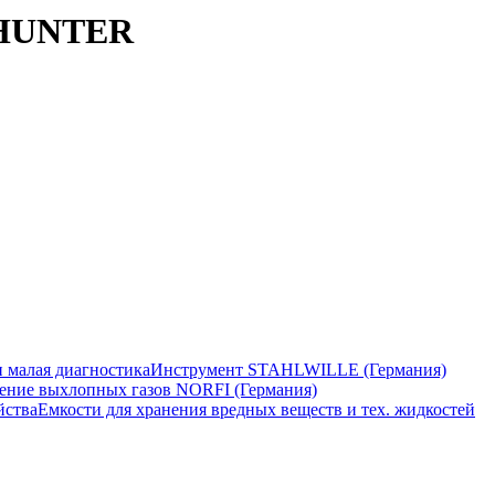
, HUNTER
 малая диагностика
Инструмент STAHLWILLE (Германия)
ение выхлопных газов NORFI (Германия)
йства
Емкости для хранения вредных веществ и тех. жидкостей