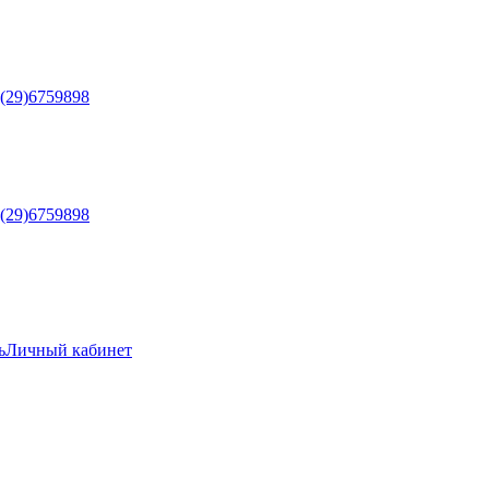
5(29)6759898
5(29)6759898
ь
Личный кабинет