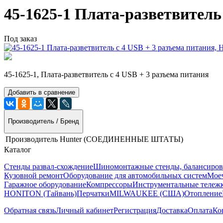
45-1625-1 Плата-разветвител
Под заказ
45-1625-1, Плата-разветвитель с 4 USB + 3 разъема питания
Добавить в сравнение
Производитель / Бренд
Производитель
Hunter (СОЕДИНЕННЫЕ ШТАТЫ)
Каталог
Стенды развал-схождение
Шиномонтажные стенды, балансиров
Кузовной ремонт
Оборудование для автомобильных систем
Моеч
Гаражное оборудование
Компрессоры
Инструментальные тележк
HONITON (Тайвань)
Перчатки
MILWAUKEE (США)
Отопление
Обратная связь
Личный кабинет
Регистрация
Доставка
Оплата
Ко