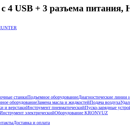
ь с 4 USB + 3 разъема питания
очные станки
Подъемное оборудование
Диагностические линии и
ное оборудование
Замена масла и жидкостей
Подача воздуха
Удал
и и верстаки
Инструмент пневматический
Пуско-зарядные устро
Инструмент электрический
Оборудование KRONVUZ
нтакты
Доставка и оплата