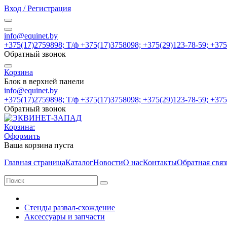
Вход / Регистрация
info@equinet.by
+375(17)2759898; Т/ф +375(17)3758098; +375(29)123-78-59; +37
Обратный звонок
Корзина
Блок в верхней панели
info@equinet.by
+375(17)2759898; Т/ф +375(17)3758098; +375(29)123-78-59; +37
Обратный звонок
Корзина:
Оформить
Ваша корзина пуста
Главная страница
Каталог
Новости
О нас
Контакты
Обратная связ
Стенды развал-схождение
Аксессуары и запчасти