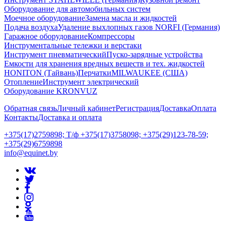
Оборудование для автомобильных систем
Моечное оборудование
Замена масла и жидкостей
Подача воздуха
Удаление выхлопных газов NORFI (Германия)
Гаражное оборудование
Компрессоры
Инструментальные тележки и верстаки
Инструмент пневматический
Пуско-зарядные устройства
Емкости для хранения вредных веществ и тех. жидкостей
HONITON (Тайвань)
Перчатки
MILWAUKEE (США)
Отопление
Инструмент электрический
Оборудование KRONVUZ
Обратная связь
Личный кабинет
Регистрация
Доставка
Оплата
Контакты
Доставка и оплата
+375(17)2759898; Т/ф +375(17)3758098; +375(29)123-78-59;
+375(29)6759898
info@equinet.by