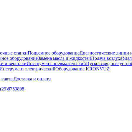
очные станки
Подъемное оборудование
Диагностические линии и
ное оборудование
Замена масла и жидкостей
Подача воздуха
Удал
и и верстаки
Инструмент пневматический
Пуско-зарядные устро
Инструмент электрический
Оборудование KRONVUZ
нтакты
Доставка и оплата
5(29)6759898