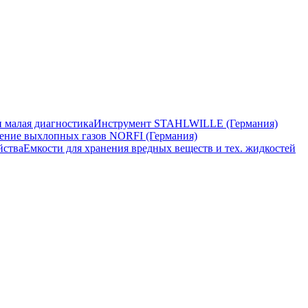
 малая диагностика
Инструмент STAHLWILLE (Германия)
ение выхлопных газов NORFI (Германия)
йства
Емкости для хранения вредных веществ и тех. жидкостей