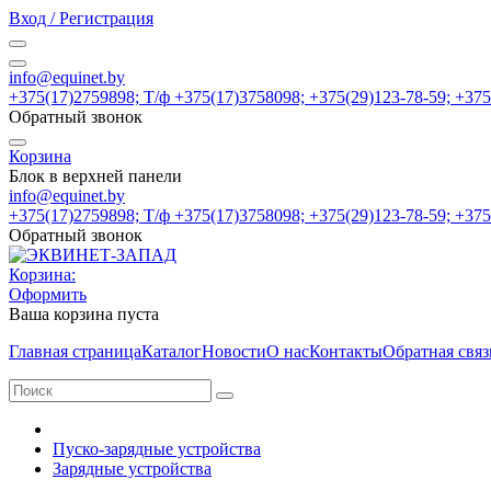
Вход / Регистрация
info@equinet.by
+375(17)2759898; Т/ф +375(17)3758098; +375(29)123-78-59; +37
Обратный звонок
Корзина
Блок в верхней панели
info@equinet.by
+375(17)2759898; Т/ф +375(17)3758098; +375(29)123-78-59; +37
Обратный звонок
Корзина:
Оформить
Ваша корзина пуста
Главная страница
Каталог
Новости
О нас
Контакты
Обратная связ
Пуско-зарядные устройства
Зарядные устройства