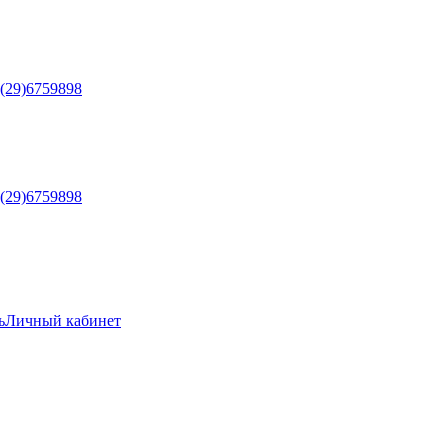
5(29)6759898
5(29)6759898
ь
Личный кабинет