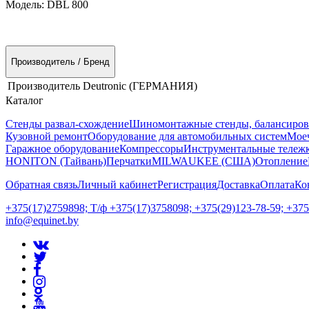
Модель:
DBL 800
Производитель / Бренд
Производитель
Deutronic (ГЕРМАНИЯ)
Каталог
Стенды развал-схождение
Шиномонтажные стенды, балансиров
Кузовной ремонт
Оборудование для автомобильных систем
Моеч
Гаражное оборудование
Компрессоры
Инструментальные тележк
HONITON (Тайвань)
Перчатки
MILWAUKEE (США)
Отопление
Обратная связь
Личный кабинет
Регистрация
Доставка
Оплата
Ко
+375(17)2759898; Т/ф +375(17)3758098; +375(29)123-78-59; +37
info@equinet.by