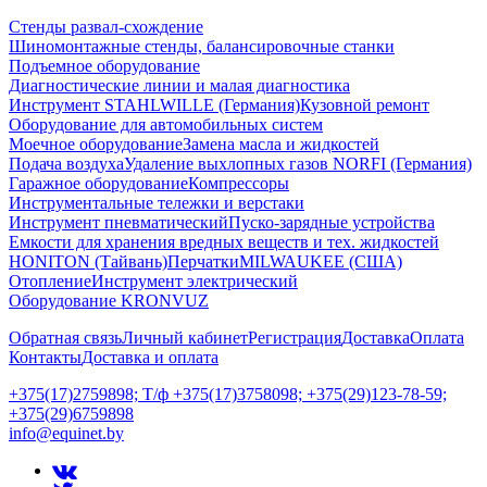
Стенды развал-схождение
Шиномонтажные стенды, балансировочные станки
Подъемное оборудование
Диагностические линии и малая диагностика
Инструмент STAHLWILLE (Германия)
Кузовной ремонт
Оборудование для автомобильных систем
Моечное оборудование
Замена масла и жидкостей
Подача воздуха
Удаление выхлопных газов NORFI (Германия)
Гаражное оборудование
Компрессоры
Инструментальные тележки и верстаки
Инструмент пневматический
Пуско-зарядные устройства
Емкости для хранения вредных веществ и тех. жидкостей
HONITON (Тайвань)
Перчатки
MILWAUKEE (США)
Отопление
Инструмент электрический
Оборудование KRONVUZ
Обратная связь
Личный кабинет
Регистрация
Доставка
Оплата
Контакты
Доставка и оплата
+375(17)2759898; Т/ф +375(17)3758098; +375(29)123-78-59;
+375(29)6759898
info@equinet.by