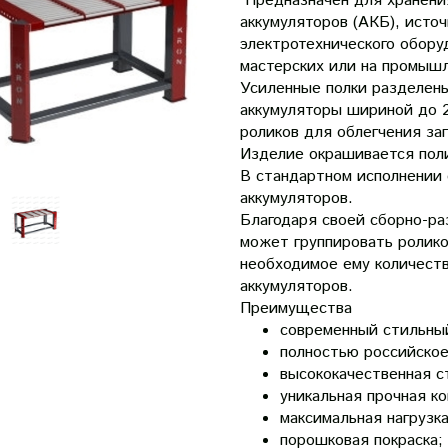
Предназначен для хранени
аккумуляторов (АКБ), источ
электротехнического обору
мастерских или на промыш
Усиленные полки разделен
аккумуляторы шириной до 
роликов для облегчения заг
Изделие окрашивается пол
В стандартном исполнении 
аккумуляторов.
Благодаря своей сборно-ра
может группировать ролико
необходимое ему количеств
аккумуляторов.
Преимущества
современный стильный
полностью российское
высококачественная с
уникальная прочная ко
максимальная нагрузка
порошковая покраска;