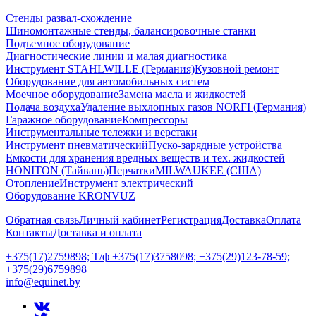
Стенды развал-схождение
Шиномонтажные стенды, балансировочные станки
Подъемное оборудование
Диагностические линии и малая диагностика
Инструмент STAHLWILLE (Германия)
Кузовной ремонт
Оборудование для автомобильных систем
Моечное оборудование
Замена масла и жидкостей
Подача воздуха
Удаление выхлопных газов NORFI (Германия)
Гаражное оборудование
Компрессоры
Инструментальные тележки и верстаки
Инструмент пневматический
Пуско-зарядные устройства
Емкости для хранения вредных веществ и тех. жидкостей
HONITON (Тайвань)
Перчатки
MILWAUKEE (США)
Отопление
Инструмент электрический
Оборудование KRONVUZ
Обратная связь
Личный кабинет
Регистрация
Доставка
Оплата
Контакты
Доставка и оплата
+375(17)2759898; Т/ф +375(17)3758098; +375(29)123-78-59;
+375(29)6759898
info@equinet.by