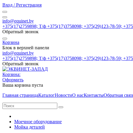
Вход / Регистрация
info@equinet.by
+375(17)2759898; Т/ф +375(17)3758098; +375(29)123-78-59; +37
Обратный звонок
Корзина
Блок в верхней панели
info@equinet.by
+375(17)2759898; Т/ф +375(17)3758098; +375(29)123-78-59; +37
Обратный звонок
Корзина:
Оформить
Ваша корзина пуста
Главная страница
Каталог
Новости
О нас
Контакты
Обратная связ
Моечное оборудование
Мойка деталей