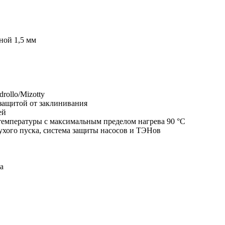
ной 1,5 мм
ollo/Mizotty
защитой от заклинивания
ей
температуры с максимальным пределом нагрева 90 °С
ухого пуска, система защиты насосов и ТЭНов
а