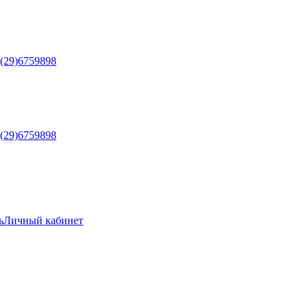
5(29)6759898
5(29)6759898
ь
Личный кабинет