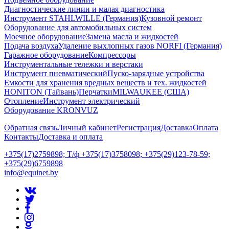
Диагностические линии и малая диагностика
Инструмент STAHLWILLE (Германия)
Кузовной ремонт
Оборудование для автомобильных систем
Моечное оборудование
Замена масла и жидкостей
Подача воздуха
Удаление выхлопных газов NORFI (Германия)
Гаражное оборудование
Компрессоры
Инструментальные тележки и верстаки
Инструмент пневматический
Пуско-зарядные устройства
Емкости для хранения вредных веществ и тех. жидкостей
HONITON (Тайвань)
Перчатки
MILWAUKEE (США)
Отопление
Инструмент электрический
Оборудование KRONVUZ
Обратная связь
Личный кабинет
Регистрация
Доставка
Оплата
Контакты
Доставка и оплата
+375(17)2759898; Т/ф +375(17)3758098; +375(29)123-78-59;
+375(29)6759898
info@equinet.by