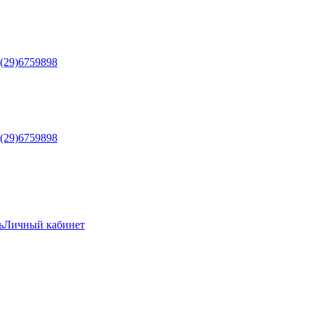
5(29)6759898
5(29)6759898
ь
Личный кабинет