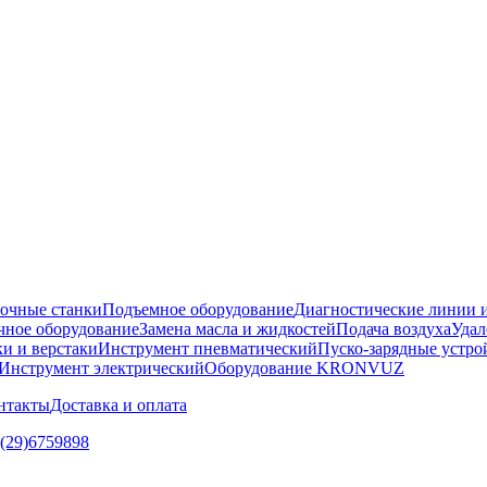
очные станки
Подъемное оборудование
Диагностические линии и
ное оборудование
Замена масла и жидкостей
Подача воздуха
Удал
и и верстаки
Инструмент пневматический
Пуско-зарядные устро
Инструмент электрический
Оборудование KRONVUZ
нтакты
Доставка и оплата
5(29)6759898