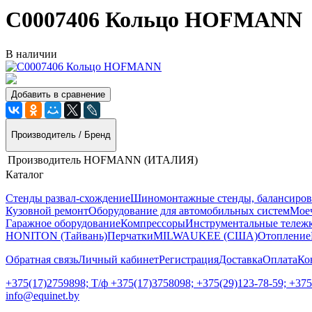
C0007406 Кольцо HOFMANN
В наличии
Добавить в сравнение
Производитель / Бренд
Производитель
HOFMANN (ИТАЛИЯ)
Каталог
Стенды развал-схождение
Шиномонтажные стенды, балансиров
Кузовной ремонт
Оборудование для автомобильных систем
Моеч
Гаражное оборудование
Компрессоры
Инструментальные тележк
HONITON (Тайвань)
Перчатки
MILWAUKEE (США)
Отопление
Обратная связь
Личный кабинет
Регистрация
Доставка
Оплата
Ко
+375(17)2759898; Т/ф +375(17)3758098; +375(29)123-78-59; +37
info@equinet.by