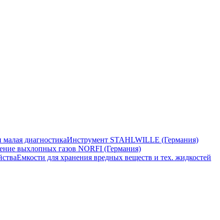
 малая диагностика
Инструмент STAHLWILLE (Германия)
ение выхлопных газов NORFI (Германия)
йства
Емкости для хранения вредных веществ и тех. жидкостей