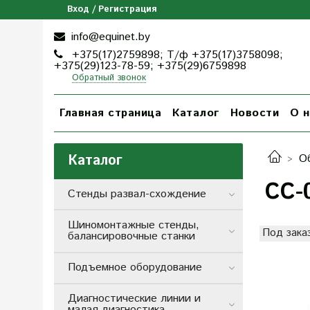
Вход / Регистрация
info@equinet.by
+375(17)2759898; Т/ф +375(17)3758098;
+375(29)123-78-59; +375(29)6759898
Обратный звонок
Главная страница
Каталог
Новости
О н
Каталог
О
CC-
Стенды развал-схождение
Шиномонтажные стенды,
Под зака
балансировочные станки
Подъемное оборудование
Диагностические линии и
малая диагностика