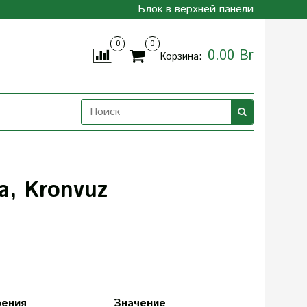
Блок в верхней панели
0
0
0.00 Br
Корзина:
а, Kronvuz
рения
Значение