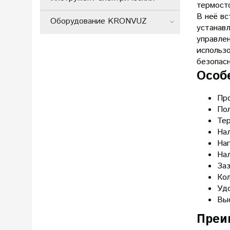
термост
В неё вс
Оборудование KRONVUZ
устанав
управле
использо
безопас
Особ
Про
По
Те
Нал
Наг
На
За
Кол
Удо
Выс
Преи