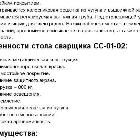
ойким покрытием.
траивается колосниковая решётка из чугуна и выдвижной я
ливается регулируемая вытяжная труба. Под столешницей 
ния и ящик для электродов. Ножки рабочего места заземле
вании, эргономично вписывается в пространство, а также 
ности.
енности стола сварщика СС-01-02:
чная металлическая конструкция.
лимерно-порошковая краска.
рмостойкое покрытие.
ичие защитного экрана.
рузка – 800 кг.
личие освещения.
земление.
осниковая решётка из чугуна
бство в использовании.
окая эргономичность.
мущества: