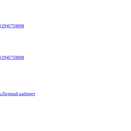
5(29)6759898
5(29)6759898
ь
Личный кабинет