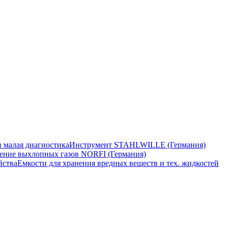
 малая диагностика
Инструмент STAHLWILLE (Германия)
ение выхлопных газов NORFI (Германия)
йства
Емкости для хранения вредных веществ и тех. жидкостей