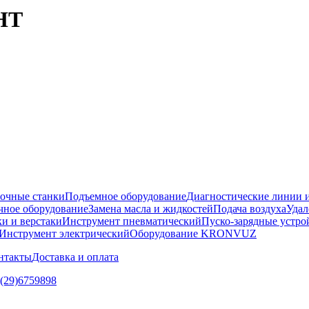
HT
очные станки
Подъемное оборудование
Диагностические линии и
ное оборудование
Замена масла и жидкостей
Подача воздуха
Удал
и и верстаки
Инструмент пневматический
Пуско-зарядные устро
Инструмент электрический
Оборудование KRONVUZ
нтакты
Доставка и оплата
5(29)6759898