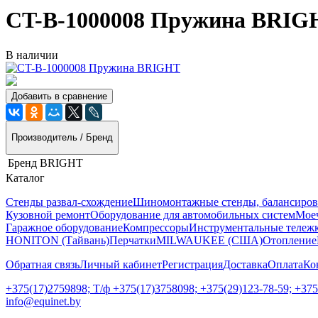
CT-B-1000008 Пружина BRIG
В наличии
Добавить в сравнение
Производитель / Бренд
Бренд
BRIGHT
Каталог
Стенды развал-схождение
Шиномонтажные стенды, балансиров
Кузовной ремонт
Оборудование для автомобильных систем
Моеч
Гаражное оборудование
Компрессоры
Инструментальные тележк
HONITON (Тайвань)
Перчатки
MILWAUKEE (США)
Отопление
Обратная связь
Личный кабинет
Регистрация
Доставка
Оплата
Ко
+375(17)2759898; Т/ф +375(17)3758098; +375(29)123-78-59; +37
info@equinet.by