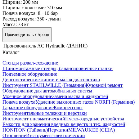
Ширина:
200 мм
Ширина с колесами:
310 мм
Подача воздуха:
8 - 10 бар
Расход воздуха:
350 - л/мин
Масса:
73 кг
Производитель / Бренд
Производитель
AC Hydraulic (ДАНИЯ)
Каталог
Стенды развал-схождение
Шиномонтажные стенды, балансировочные станки
Подъемное оборудование
Диагностические линии и малая диагностика
Инструмент STAHLWILLE (Германия)
Кузовной ремонт
Оборудование для автомобильных систем
Моечное оборудование
Замена масла и жидкостей
Подача воздуха
Удаление выхлопных газов NORFI (Германия)
Гаражное оборудование
Компрессоры
Инструментальные тележки и верстаки
Инструмент пневматический
Пуско-зарядные устройства
Емкости для хранения вредных веществ и тех. жидкостей
HONITON (Тайвань)
Перчатки
MILWAUKEE (США)
Отопление
Инструмент электрический