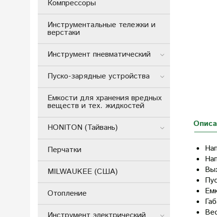
Компрессоры
Инструментальные тележки и
верстаки
Инструмент пневматический
Пуско-зарядные устройства
Емкости для хранения вредных
веществ и тех. жидкостей
Описа
HONITON (Тайвань)
На
Перчатки
На
Вы
MILWAUKEE (США)
Пус
Емк
Отопление
Га
Ве
Инструмент электрический