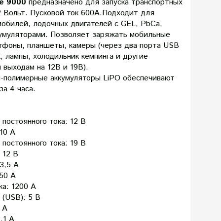
ve 9000
предназначено для запуска транспортных
2 Вольт. Пусковой ток 600А.Подходит для
мобилей, лодочных двигателей с GEL, PbCa,
умуляторами. Позволяет заряжать мобильные
ртфоны, планшеты, камеры (через два порта USB
к, лампы, холодильник кемпинга и другие
 выходам на 12В и 19В).
полимерные аккумуляторы LiPO обеспечивают
а 4 часа.
постоянного тока: 12 В
10 A
постоянного тока: 19 В
 12 В
3,5 А
50 A
ка: 1200 A
(USB): 5 В
 A
,1 A