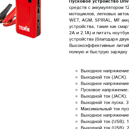
Пусковое устройство Dri
средств с аккумулятором 1
мотоциклов, легковых авто
WET, AGM, SPIRAL, MF акк
устройства, такие как сма
2А и 2.1А) и питать ноутбу
устройства (благодаря двум
Высокоэффективные литий-
полную и быструю зарядку з
Выходное напряжение 
Выходной ток (JACK): 
Выходное напряжение 
Пусковое напряжение:
Выходной ток (JACK): 
Выходной ток пуска: 3
Максимальный ток пус
Выходное напряжение 
Выходной ток (USB): 1
Выходной ток (USB): 2