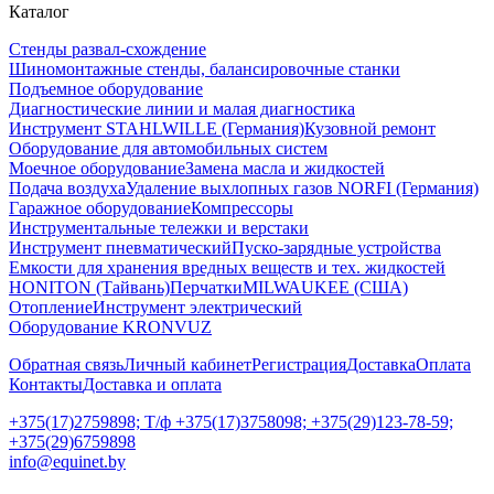
Каталог
Стенды развал-схождение
Шиномонтажные стенды, балансировочные станки
Подъемное оборудование
Диагностические линии и малая диагностика
Инструмент STAHLWILLE (Германия)
Кузовной ремонт
Оборудование для автомобильных систем
Моечное оборудование
Замена масла и жидкостей
Подача воздуха
Удаление выхлопных газов NORFI (Германия)
Гаражное оборудование
Компрессоры
Инструментальные тележки и верстаки
Инструмент пневматический
Пуско-зарядные устройства
Емкости для хранения вредных веществ и тех. жидкостей
HONITON (Тайвань)
Перчатки
MILWAUKEE (США)
Отопление
Инструмент электрический
Оборудование KRONVUZ
Обратная связь
Личный кабинет
Регистрация
Доставка
Оплата
Контакты
Доставка и оплата
+375(17)2759898; Т/ф +375(17)3758098; +375(29)123-78-59;
+375(29)6759898
info@equinet.by