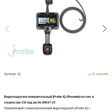
Артикул:
IQ
В наличии
Видеоэндоскоп измерительный jProbe IQ (Япония)состоит в
госреестре СИ под рег.№ 89037-23
Управляемый стереоскопический видеоэндоскоп jProbe IQ с