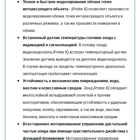
Точное и быстрое моделирование облака точек
интересующего объекта
- jProbe IQ позволяет произвести
моделирования облака точек интересующего объекта в
различных режимах, а так же произвести измерения в
облаке.
Встроенный датчик температуры головки зонда с
индикацией и сигнализацией
- В головку зонда
видеоэндоскопа jProbe IQ встроен температурный датчик.
Значение датчика выводится на дисплее видеоэндоскопа.
В случае выхода за пределы температурного диапазона
эксплуатации срабатывает сигнализация.
Устойчивость к механическим повреждениям, воде,
маслам и агрессивным средам
- Зонд jProbe IQ обладает
многослойной вольфрамовой оплеткой и прочим
конструктивом, обеспечивающим устойчивость к ударным
нагрузкам, изгибу, скручиванию, а так же воде, маслам,
бензину, керосину и некоторым агрессивным средам.
Всестороннее моторизованное управление дистальной
частью зонда при помощи чувствительного джойстика с
функцией блокировки-
Моторизованное управление