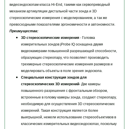
видеоэндоскопам класса Hi-End, такими как сервоприводный
механизм артикуляции дистальной части зонда и 3D
стереоскопические измерения с моделированием, а так же
.
превосходными показателями эргономичности и автономности
Преимущества:
3D стереоскопические измерения
- Головка
измерительных зондов jProbe IQ оснащена двумя
видеокамерами повышенной разрешающей способности,
образующих стереопару, что позволяет производить
трехмерные стереоскопические измерения размеров и
моделировать объекты в поле зрения эндоскопа.
Специальная конструкция зондов для
стереоскопических 3D измерений
- Две камеры
повышенного разрешения с фронтальным обзором,
встроенные в головку камеры зонда, создают стереопару,
необходимую для осуществления 3D стереоскопических
измерений. Такая конструкция является более
выигрышной, нежели использование стереообъективов в
классических измерительных видеоэндоскопах, поскольку