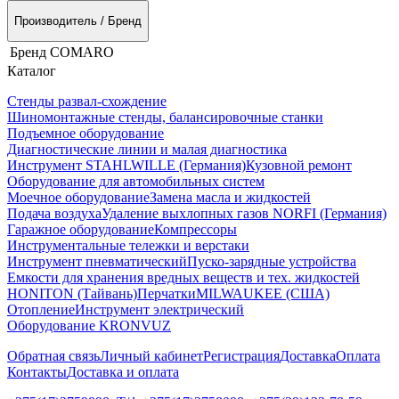
Производитель / Бренд
Бренд
COMARO
Каталог
Стенды развал-схождение
Шиномонтажные стенды, балансировочные станки
Подъемное оборудование
Диагностические линии и малая диагностика
Инструмент STAHLWILLE (Германия)
Кузовной ремонт
Оборудование для автомобильных систем
Моечное оборудование
Замена масла и жидкостей
Подача воздуха
Удаление выхлопных газов NORFI (Германия)
Гаражное оборудование
Компрессоры
Инструментальные тележки и верстаки
Инструмент пневматический
Пуско-зарядные устройства
Емкости для хранения вредных веществ и тех. жидкостей
HONITON (Тайвань)
Перчатки
MILWAUKEE (США)
Отопление
Инструмент электрический
Оборудование KRONVUZ
Обратная связь
Личный кабинет
Регистрация
Доставка
Оплата
Контакты
Доставка и оплата