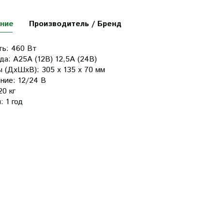
ние
Производитель / Бренд
ть:
460 Вт
да: А
25А (12В) 12,5А (24В)
ы (ДхШхВ):
305 х 135 х 70 мм
ние:
12/24 В
20 кг
я:
1 год