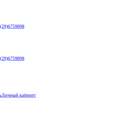
5(29)6759898
5(29)6759898
ь
Личный кабинет