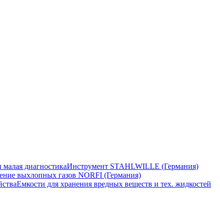
 малая диагностика
Инструмент STAHLWILLE (Германия)
ение выхлопных газов NORFI (Германия)
йства
Емкости для хранения вредных веществ и тех. жидкостей