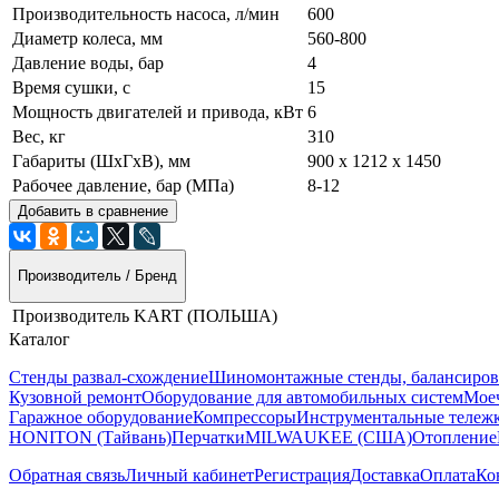
Производительность насоса, л/мин
600
Диаметр колеса, мм
560-800
Давление воды, бар
4
Время сушки, с
15
Мощность двигателей и привода, кВт
6
Вес, кг
310
Габариты (ШхГхВ), мм
900 x 1212 x 1450
Рабочее давление, бар (МПа)
8-12
Добавить в сравнение
Производитель / Бренд
Производитель
KART (ПОЛЬША)
Каталог
Стенды развал-схождение
Шиномонтажные стенды, балансиров
Кузовной ремонт
Оборудование для автомобильных систем
Моеч
Гаражное оборудование
Компрессоры
Инструментальные тележк
HONITON (Тайвань)
Перчатки
MILWAUKEE (США)
Отопление
Обратная связь
Личный кабинет
Регистрация
Доставка
Оплата
Ко