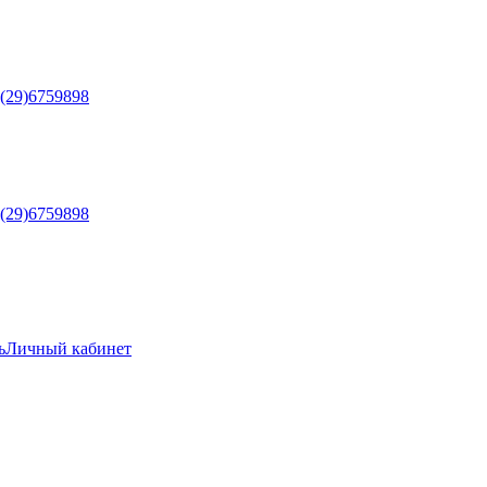
5(29)6759898
5(29)6759898
ь
Личный кабинет