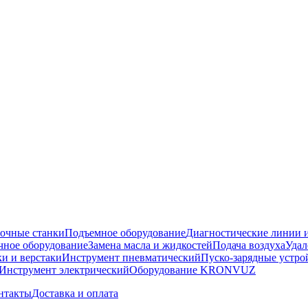
очные станки
Подъемное оборудование
Диагностические линии и
ное оборудование
Замена масла и жидкостей
Подача воздуха
Удал
и и верстаки
Инструмент пневматический
Пуско-зарядные устро
Инструмент электрический
Оборудование KRONVUZ
нтакты
Доставка и оплата