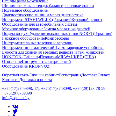
Стенды развал-схождение
Шиномонтажные стенды, балансировочные станки
Подъемное оборудование
Диагностические линии и малая диагностика
Инструмент STAHLWILLE (Германия)
Кузовной ремонт
Оборудование для автомобильных систем
Моечное оборудование
Замена масла и жидкостей
Подача воздуха
Удаление выхлопных газов NORFI (Германия)
Гаражное оборудование
Компрессоры
Инструментальные тележки и верстаки
Инструмент пневматический
Пуско-зарядные устройства
Емкости для хранения вредных веществ и тех. жидкостей
HONITON (Тайвань)
Перчатки
MILWAUKEE (США)
Отопление
Инструмент электрический
Оборудование KRONVUZ
Обратная связь
Личный кабинет
Регистрация
Доставка
Оплата
Контакты
Доставка и оплата
+375(17)2759898; Т/ф +375(17)3758098; +375(29)123-78-59;
+375(29)6759898
info@equinet.by