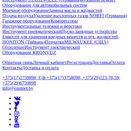
Оборудование для автомобильных систем
Моечное оборудование
Замена масла и жидкостей
Подача воздуха
Удаление выхлопных газов NORFI (Германия)
Гаражное оборудование
Компрессоры
Инструментальные тележки и верстаки
Инструмент пневматический
Пуско-зарядные устройства
Емкости для хранения вредных веществ и тех. жидкостей
HONITON (Тайвань)
Перчатки
MILWAUKEE (США)
Отопление
Инструмент электрический
Оборудование KRONVUZ
Обратная связь
Личный кабинет
Регистрация
Доставка
Оплата
Контакты
Доставка и оплата
+375(17)2759898; Т/ф +375(17)3758098; +375(29)123-78-59;
+375(29)6759898
info@equinet.by