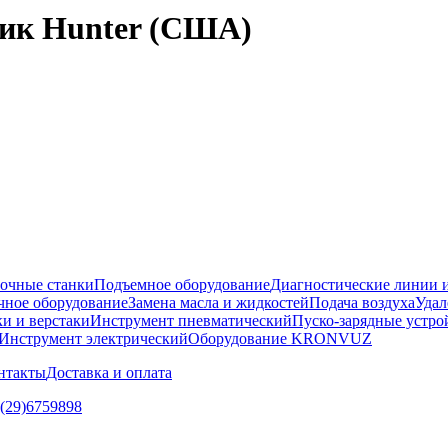
ик Hunter (США)
очные станки
Подъемное оборудование
Диагностические линии и
ное оборудование
Замена масла и жидкостей
Подача воздуха
Удал
и и верстаки
Инструмент пневматический
Пуско-зарядные устро
Инструмент электрический
Оборудование KRONVUZ
нтакты
Доставка и оплата
5(29)6759898