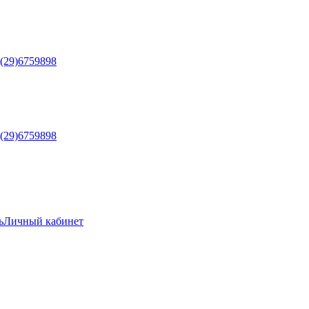
5(29)6759898
5(29)6759898
ь
Личный кабинет