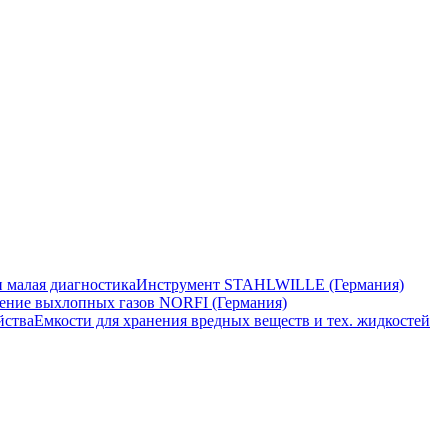
 малая диагностика
Инструмент STAHLWILLE (Германия)
ение выхлопных газов NORFI (Германия)
йства
Емкости для хранения вредных веществ и тех. жидкостей