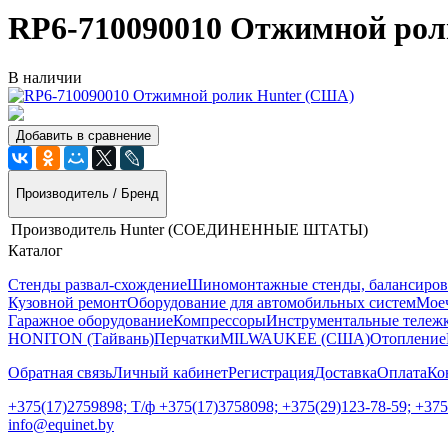
RP6-710090010 Отжимной рол
В наличии
Добавить в сравнение
Производитель / Бренд
Производитель
Hunter (СОЕДИНЕННЫЕ ШТАТЫ)
Каталог
Стенды развал-схождение
Шиномонтажные стенды, балансиров
Кузовной ремонт
Оборудование для автомобильных систем
Моеч
Гаражное оборудование
Компрессоры
Инструментальные тележк
HONITON (Тайвань)
Перчатки
MILWAUKEE (США)
Отопление
Обратная связь
Личный кабинет
Регистрация
Доставка
Оплата
Ко
+375(17)2759898; Т/ф +375(17)3758098; +375(29)123-78-59; +37
info@equinet.by