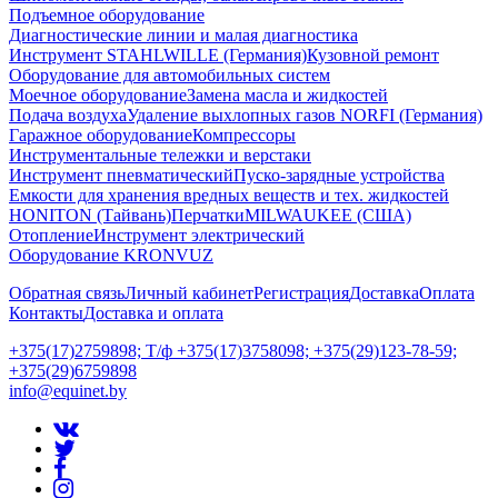
Подъемное оборудование
Диагностические линии и малая диагностика
Инструмент STAHLWILLE (Германия)
Кузовной ремонт
Оборудование для автомобильных систем
Моечное оборудование
Замена масла и жидкостей
Подача воздуха
Удаление выхлопных газов NORFI (Германия)
Гаражное оборудование
Компрессоры
Инструментальные тележки и верстаки
Инструмент пневматический
Пуско-зарядные устройства
Емкости для хранения вредных веществ и тех. жидкостей
HONITON (Тайвань)
Перчатки
MILWAUKEE (США)
Отопление
Инструмент электрический
Оборудование KRONVUZ
Обратная связь
Личный кабинет
Регистрация
Доставка
Оплата
Контакты
Доставка и оплата
+375(17)2759898; Т/ф +375(17)3758098; +375(29)123-78-59;
+375(29)6759898
info@equinet.by