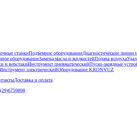
очные станки
Подъемное оборудование
Диагностические линии и
ное оборудование
Замена масла и жидкостей
Подача воздуха
Удал
и и верстаки
Инструмент пневматический
Пуско-зарядные устро
Инструмент электрический
Оборудование KRONVUZ
нтакты
Доставка и оплата
5(29)6759898