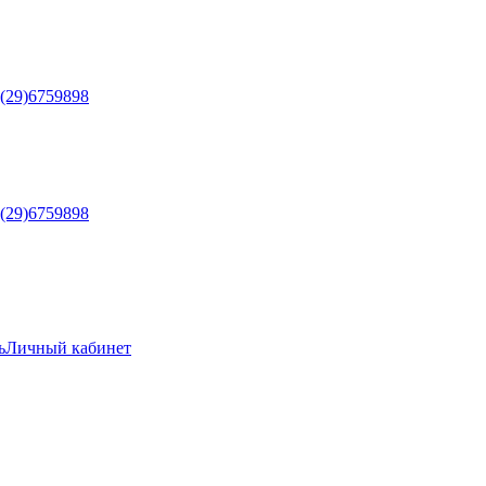
5(29)6759898
5(29)6759898
ь
Личный кабинет