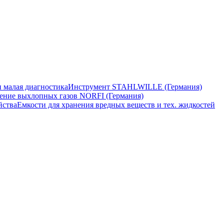
 малая диагностика
Инструмент STAHLWILLE (Германия)
ение выхлопных газов NORFI (Германия)
йства
Емкости для хранения вредных веществ и тех. жидкостей