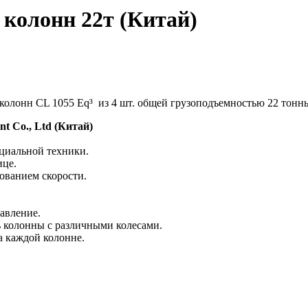
колонн 22т (Китай)
лонн CL 1055 Eq³ из 4 шт. общей грузоподъемностью 22 тонны.
nt Co., Ltd (Китай)
циальной техники.
ице.
ованием скорости.
авление.
 колонны с различными колесами.
а каждой колонне.