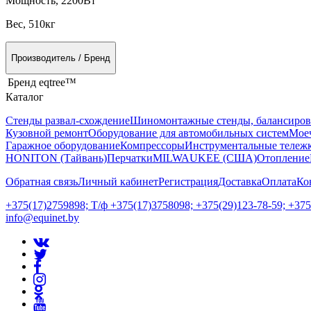
Мощность, 2200Вт
Вес, 510кг
Производитель / Бренд
Бренд
eqtree™
Каталог
Стенды развал-схождение
Шиномонтажные стенды, балансиров
Кузовной ремонт
Оборудование для автомобильных систем
Моеч
Гаражное оборудование
Компрессоры
Инструментальные тележк
HONITON (Тайвань)
Перчатки
MILWAUKEE (США)
Отопление
Обратная связь
Личный кабинет
Регистрация
Доставка
Оплата
Ко
+375(17)2759898; Т/ф +375(17)3758098; +375(29)123-78-59; +37
info@equinet.by