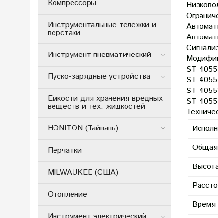
Компрессоры
Низково
Огранич
Инструментальные тележки и
Автомат
верстаки
Автомат
Сигнализ
Инструмент пневматический
Модифик
ST 4055
Пуско-зарядные устройства
ST 4055L
ST 4055
Емкости для хранения вредных
ST 4055L
веществ и тех. жидкостей
Техниче
HONITON (Тайвань)
Исполн
Общая 
Перчатки
Высота
MILWAUKEE (США)
Рассто
Отопление
Время 
Инструмент электрический