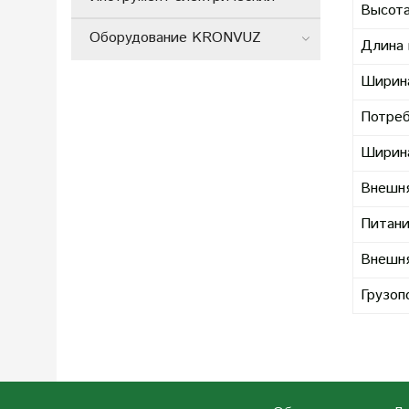
Высота
Оборудование KRONVUZ
Длина 
Ширин
Потреб
Ширина
Внешня
Питани
Внешня
Грузоп