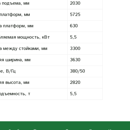
 подъема, мм
2030
платформ, мм
5725
а платформ, мм
630
ляемая мощность, кВт
5,5
 между стойками, мм
3300
я ширина, мм
3630
е, В/Гц
380/50
я высота, мм
2820
одъемность, т
5,5