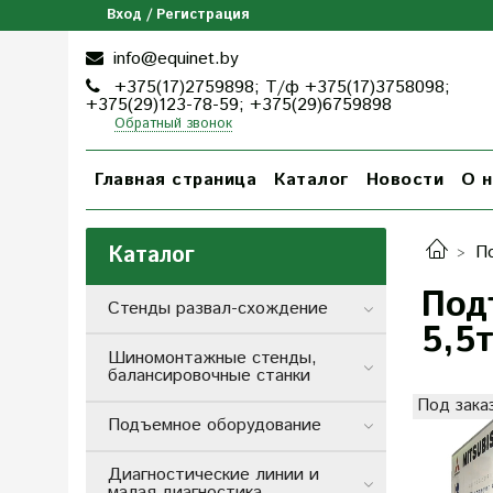
Вход / Регистрация
info@equinet.by
+375(17)2759898; Т/ф +375(17)3758098;
+375(29)123-78-59; +375(29)6759898
Обратный звонок
Главная страница
Каталог
Новости
О н
Каталог
П
Под
Стенды развал-схождение
5,5
Шиномонтажные стенды,
балансировочные станки
Под зака
Подъемное оборудование
Диагностические линии и
малая диагностика