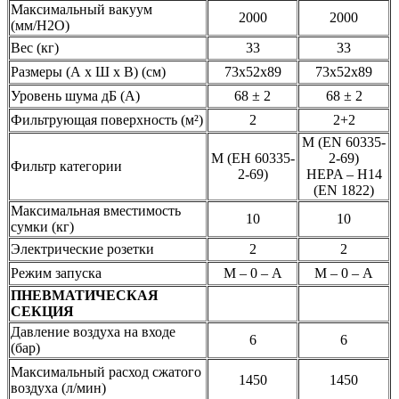
Максимальный вакуум
2000
2000
(мм/H2O)
Вес (кг)
33
33
Размеры (А x Ш x В) (см)
73x52x89
73x52x89
Уровень шума дБ (А)
68 ± 2
68 ± 2
Фильтрующая поверхность (м²)
2
2+2
М (EN 60335-
М (ЕН 60335-
2-69)
Фильтр категории
2-69)
HEPA – H14
(EN 1822)
Максимальная вместимость
10
10
сумки (кг)
Электрические розетки
2
2
Режим запуска
М – 0 – А
М – 0 – А
ПНЕВМАТИЧЕСКАЯ
СЕКЦИЯ
Давление воздуха на входе
6
6
(бар)
Максимальный расход сжатого
1450
1450
воздуха (л/мин)