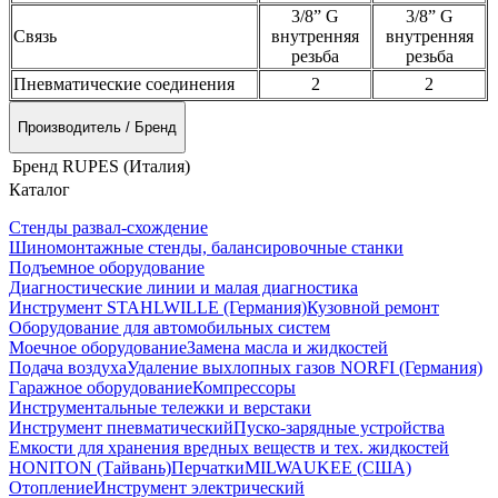
3/8” G
3/8” G
Связь
внутренняя
внутренняя
резьба
резьба
Пневматические соединения
2
2
Производитель / Бренд
Бренд
RUPES (Италия)
Каталог
Стенды развал-схождение
Шиномонтажные стенды, балансировочные станки
Подъемное оборудование
Диагностические линии и малая диагностика
Инструмент STAHLWILLE (Германия)
Кузовной ремонт
Оборудование для автомобильных систем
Моечное оборудование
Замена масла и жидкостей
Подача воздуха
Удаление выхлопных газов NORFI (Германия)
Гаражное оборудование
Компрессоры
Инструментальные тележки и верстаки
Инструмент пневматический
Пуско-зарядные устройства
Емкости для хранения вредных веществ и тех. жидкостей
HONITON (Тайвань)
Перчатки
MILWAUKEE (США)
Отопление
Инструмент электрический