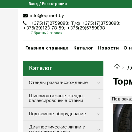
Вход / Регистрация
info@equinet.by
+375(17)2759898; Т/ф +375(17)3758098;
+375(29)123-78-59; +375(29)6759898
Обратный звонок
Главная страница
Каталог
Новости
О н
Каталог
Д
Тор
Стенды развал-схождение
Шиномонтажные стенды,
Под зака
балансировочные станки
Подъемное оборудование
Диагностические линии и
малая диагностика