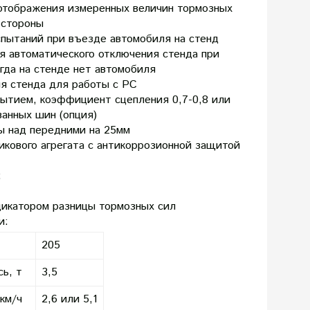
 отображения измеренных величин тормозных
 стороны
пытаний при въезде автомобиля на стенд
я автоматического отключения стенда при
огда на стенде нет автомобиля
я стенда для работы с PC
рытием, коэффициент сцепления 0,7-0,8 или
анных шин (опция)
ы над передними на 25мм
икового агрегата с антикоррозионной защитой
:
дикатором разницы тормозных сил
и:
205
сь, т
3,5
км/ч
2,6 или 5,1