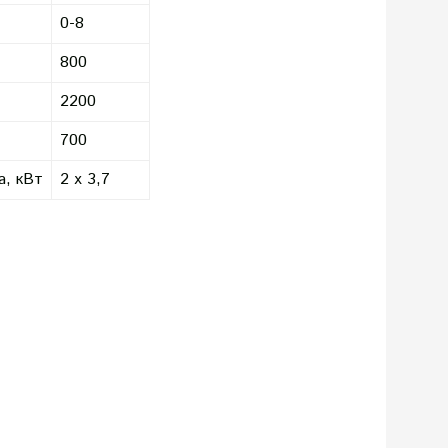
0-8
800
2200
700
а, кВт
2 х 3,7