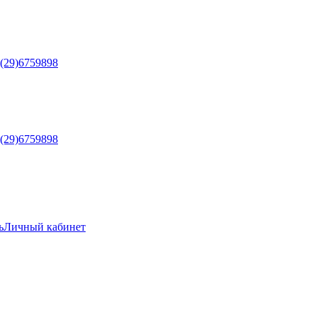
5(29)6759898
5(29)6759898
ь
Личный кабинет