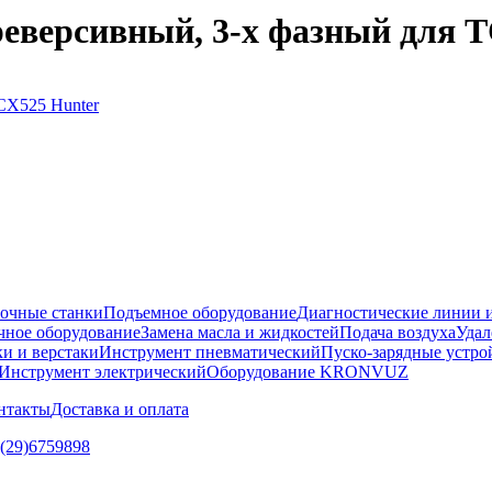
еверсивный, 3-х фазный для 
очные станки
Подъемное оборудование
Диагностические линии и
ное оборудование
Замена масла и жидкостей
Подача воздуха
Удал
и и верстаки
Инструмент пневматический
Пуско-зарядные устро
Инструмент электрический
Оборудование KRONVUZ
нтакты
Доставка и оплата
5(29)6759898