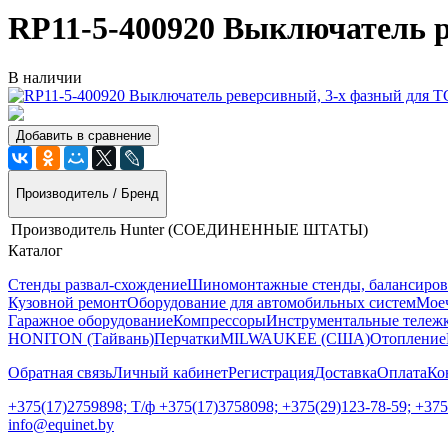
RP11-5-400920 Выключатель р
В наличии
Добавить в сравнение
Производитель / Бренд
Производитель
Hunter (СОЕДИНЕННЫЕ ШТАТЫ)
Каталог
Стенды развал-схождение
Шиномонтажные стенды, балансиров
Кузовной ремонт
Оборудование для автомобильных систем
Моеч
Гаражное оборудование
Компрессоры
Инструментальные тележк
HONITON (Тайвань)
Перчатки
MILWAUKEE (США)
Отопление
Обратная связь
Личный кабинет
Регистрация
Доставка
Оплата
Ко
+375(17)2759898; Т/ф +375(17)3758098; +375(29)123-78-59; +37
info@equinet.by