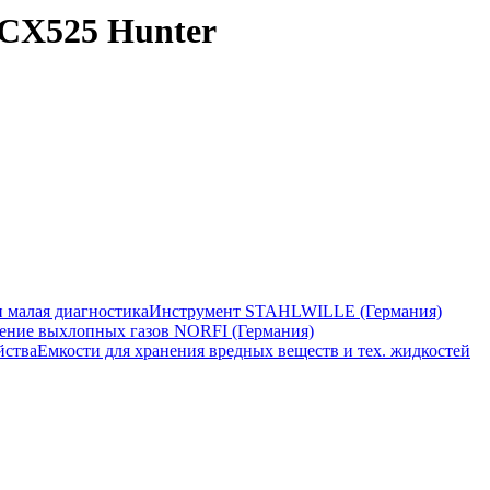
TCX525 Hunter
 малая диагностика
Инструмент STAHLWILLE (Германия)
ение выхлопных газов NORFI (Германия)
йства
Емкости для хранения вредных веществ и тех. жидкостей