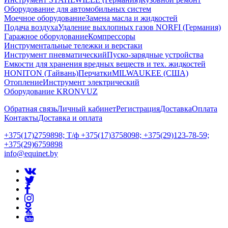
Оборудование для автомобильных систем
Моечное оборудование
Замена масла и жидкостей
Подача воздуха
Удаление выхлопных газов NORFI (Германия)
Гаражное оборудование
Компрессоры
Инструментальные тележки и верстаки
Инструмент пневматический
Пуско-зарядные устройства
Емкости для хранения вредных веществ и тех. жидкостей
HONITON (Тайвань)
Перчатки
MILWAUKEE (США)
Отопление
Инструмент электрический
Оборудование KRONVUZ
Обратная связь
Личный кабинет
Регистрация
Доставка
Оплата
Контакты
Доставка и оплата
+375(17)2759898; Т/ф +375(17)3758098; +375(29)123-78-59;
+375(29)6759898
info@equinet.by