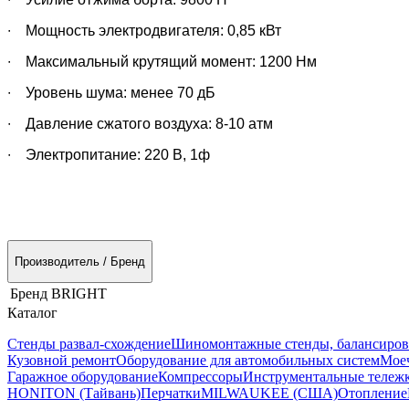
∙
Мощность электродвигателя: 0,85 кВт
∙
Максимальный крутящий момент: 1200 Нм
∙
Уровень шума: менее 70 дБ
∙
Давление сжатого воздуха: 8-10 атм
∙
Электропитание: 220 В, 1ф
Производитель / Бренд
Бренд
BRIGHT
Каталог
Стенды развал-схождение
Шиномонтажные стенды, балансиров
Кузовной ремонт
Оборудование для автомобильных систем
Моеч
Гаражное оборудование
Компрессоры
Инструментальные тележк
HONITON (Тайвань)
Перчатки
MILWAUKEE (США)
Отопление