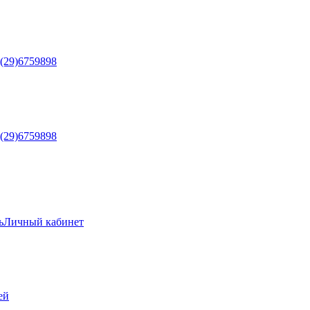
5(29)6759898
5(29)6759898
ь
Личный кабинет
ей