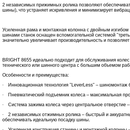
2 независимых прижимных ролика позволяют обеспечиват
шины), что
устраняет искривления и минимизирует вибрац
Усиленная рама и монтажная колонна с двойным изгибом 
шинами станок оснащен вспомогательной системой "третья
значительно увеличивает производительность и позволяет
BRIGHT 8655 идеально подходит для обслуживания колес 
технического или шинного центра с большим объемом раб
Особенности и преимущества:
∙
Инновационная технология "LeverLess" – шиномонтаж бе
∙
Пневматический подъемник колеса – максимальная прои
∙
Система зажима колеса через центральное отверстие – 
∙
2 независимых отжимных ролика – быстрый и аккуратны
обеспечивать идеальную посадку шины.
∙
Усиленная конструкция станины и монтажной колонны – 