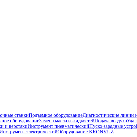
очные станки
Подъемное оборудование
Диагностические линии и
ное оборудование
Замена масла и жидкостей
Подача воздуха
Удал
и и верстаки
Инструмент пневматический
Пуско-зарядные устро
Инструмент электрический
Оборудование KRONVUZ