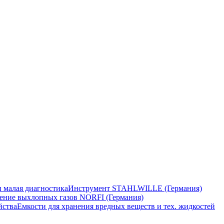
 малая диагностика
Инструмент STAHLWILLE (Германия)
ение выхлопных газов NORFI (Германия)
йства
Емкости для хранения вредных веществ и тех. жидкостей