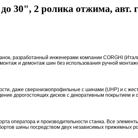
 30", 2 ролика отжима, авт. г
анок, разработанный инженерами компании CORGHI (Итали
 монтаж и демонтаж шин без использования ручной монтажн
сти, даже сверхнизкопрофильные с шинами (UHP) и с жестк
дение дорогостоящих дисков с декоративным покрытием и 
орта оператора и производительности станка. Все элемен
 бортов шины посредством двух независимых прижимных 