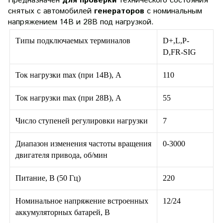
Предназначен
для проверки
технического состояния
снятых с автомобилей
генераторов
с номинальным
напряжением 14В и 28В под нагрузкой.
Типы подключаемых терминалов
D+,L,P-
D,FR-SIG
Ток нагрузки max (при 14В), А
110
Ток нагрузки max (при 28В), А
55
Число ступеней регулировки нагрузки
7
Диапазон изменения частоты вращения
0-3000
двигателя привода, об/мин
Питание, В (50 Гц)
220
Номинальное напряжение встроенных
12/24
аккумуляторных батарей, В