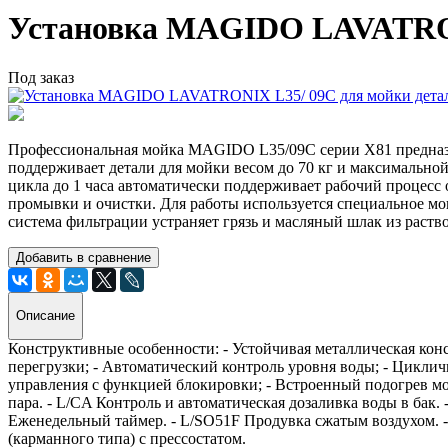
Установка MAGIDO LAVATRON
Под заказ
Профессиональная мойка MAGIDO L35/09С серии Х81 предназн
поддерживает детали для мойки весом до 70 кг и максимальной
цикла до 1 часа автоматически поддерживает рабочий процесс 
промывки и очистки. Для работы используется специальное мо
система фильтрации устраняет грязь и масляный шлак из раств
Добавить в сравнение
Описание
Конструктивные особенности: - Устойчивая металлическая конс
перегрузки; - Автоматический контроль уровня воды; - Цикли
управления с функцией блокировки; - Встроенный подогрев мо
пара. - L/CA Контроль и автоматическая дозаливка воды в бак.
Еженедельный таймер. - L/SO51F Продувка сжатым воздухом. -
(карманного типа) с прессостатом.