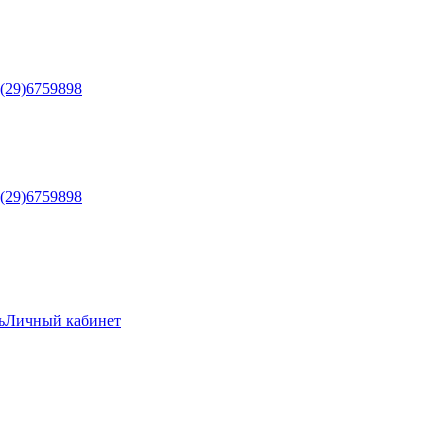
5(29)6759898
5(29)6759898
ь
Личный кабинет