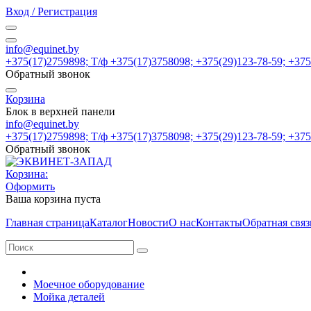
Вход / Регистрация
info@equinet.by
+375(17)2759898; Т/ф +375(17)3758098; +375(29)123-78-59; +37
Обратный звонок
Корзина
Блок в верхней панели
info@equinet.by
+375(17)2759898; Т/ф +375(17)3758098; +375(29)123-78-59; +37
Обратный звонок
Корзина:
Оформить
Ваша корзина пуста
Главная страница
Каталог
Новости
О нас
Контакты
Обратная связ
Моечное оборудование
Мойка деталей