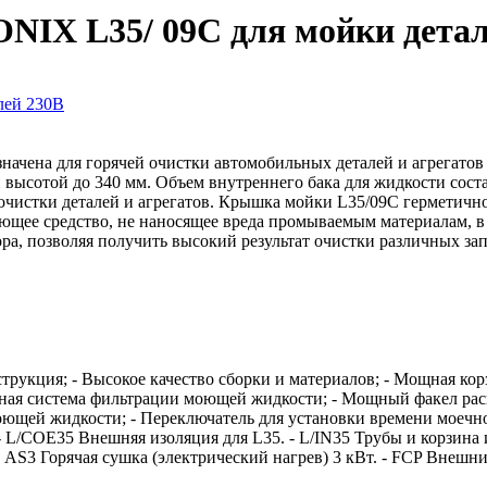
IX L35/ 09C для мойки детал
ачена для горячей очистки автомобильных деталей и агрегат
 высотой до 340 мм. Объем внутреннего бака для жидкости сост
очистки деталей и агрегатов. Крышка мойки L35/09С герметично
ющее средство, не наносящее вреда промываемым материалам, в
ора, позволяя получить высокий результат очистки различных зап
трукция; - Высокое качество сборки и материалов; - Мощная кор
чная система фильтрации моющей жидкости; - Мощный факел расп
ющей жидкости; - Переключатель для установки времени моечног
 - L/COE35 Внешняя изоляция для L35. - L/IN35 Трубы и корзина 
 AS3 Горячая сушка (электрический нагрев) 3 кВт. - FCP Внешн