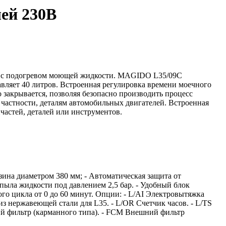
ей 230В
ов с подогревом моющей жидкости. MAGIDO L35/09С
авляет 40 литров. Встроенная регулировка времени моечного
 закрывается, позволяя безопасно производить процесс
 частности, деталям автомобильных двигателей. Встроенная
частей, деталей или инструментов.
зина диаметром 380 мм; - Автоматическая защита от
ыла жидкости под давлением 2,5 бар. - Удобный блок
о цикла от 0 до 60 минут. Опции: - L/AI Электровытяжка
из нержавеющей стали для L35. - L/OR Счетчик часов. - L/TS
ий фильтр (карманного типа). - FCM Внешний фильтр