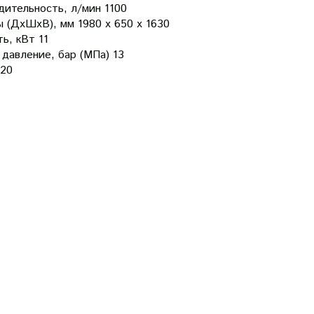
дительность, л/мин
1100
ы (ДхШхВ), мм
1980 х 650 х 1630
ь, кВт
11
 давление, бар (МПа)
13
20