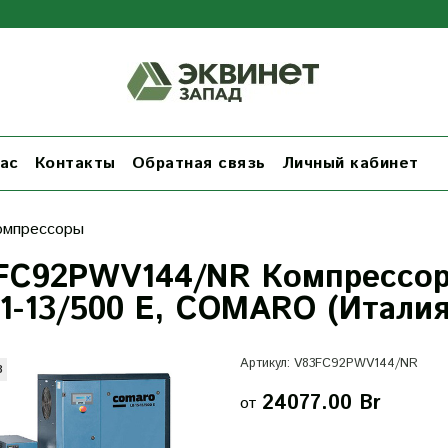
ас
Контакты
Обратная связь
Личный кабинет
омпрессоры
FC92PWV144/NR Компрессор 
11-13/500 E, COMARO (Италия
Артикул:
V83FC92PWV144/NR
з
24077.00 Br
от