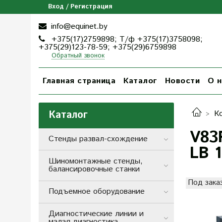
Вход / Регистрация
info@equinet.by
+375(17)2759898; Т/ф +375(17)3758098;
+375(29)123-78-59; +375(29)6759898
Обратный звонок
Главная страница
Каталог
Новости
О н
Каталог
К
V83
Стенды развал-схождение
LB 
Шиномонтажные стенды,
балансировочные станки
Под зака
Подъемное оборудование
Диагностические линии и
малая диагностика