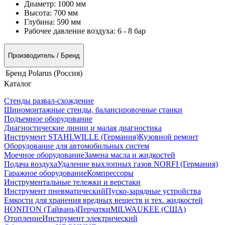
Диаметр:
1000 мм
Высота:
700 мм
Глубина:
590 мм
Рабочее давление воздуха:
6 - 8 бар
Производитель / Бренд
Бренд
Polarus (Россия)
Каталог
Стенды развал-схождение
Шиномонтажные стенды, балансировочные станки
Подъемное оборудование
Диагностические линии и малая диагностика
Инструмент STAHLWILLE (Германия)
Кузовной ремонт
Оборудование для автомобильных систем
Моечное оборудование
Замена масла и жидкостей
Подача воздуха
Удаление выхлопных газов NORFI (Германия)
Гаражное оборудование
Компрессоры
Инструментальные тележки и верстаки
Инструмент пневматический
Пуско-зарядные устройства
Емкости для хранения вредных веществ и тех. жидкостей
HONITON (Тайвань)
Перчатки
MILWAUKEE (США)
Отопление
Инструмент электрический