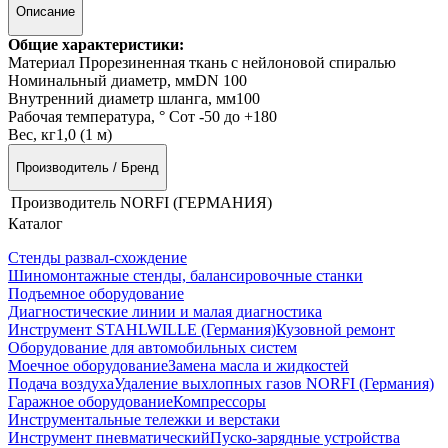
Описание
Общие характеристики:
Материал
Прорезиненная ткань с нейлоновой спиралью
Номинальный диаметр, мм
DN 100
Внутренний диаметр шланга, мм
100
Рабочая температура, ° С
от -50 до +180
Вес, кг
1,0 (1 м)
Производитель / Бренд
Производитель
NORFI (ГЕРМАНИЯ)
Каталог
Стенды развал-схождение
Шиномонтажные стенды, балансировочные станки
Подъемное оборудование
Диагностические линии и малая диагностика
Инструмент STAHLWILLE (Германия)
Кузовной ремонт
Оборудование для автомобильных систем
Моечное оборудование
Замена масла и жидкостей
Подача воздуха
Удаление выхлопных газов NORFI (Германия)
Гаражное оборудование
Компрессоры
Инструментальные тележки и верстаки
Инструмент пневматический
Пуско-зарядные устройства