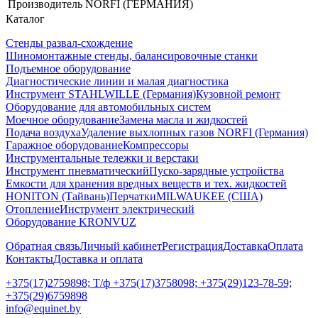
Производитель
NORFI (ГЕРМАНИЯ)
Каталог
Стенды развал-схождение
Шиномонтажные стенды, балансировочные станки
Подъемное оборудование
Диагностические линии и малая диагностика
Инструмент STAHLWILLE (Германия)
Кузовной ремонт
Оборудование для автомобильных систем
Моечное оборудование
Замена масла и жидкостей
Подача воздуха
Удаление выхлопных газов NORFI (Германия)
Гаражное оборудование
Компрессоры
Инструментальные тележки и верстаки
Инструмент пневматический
Пуско-зарядные устройства
Емкости для хранения вредных веществ и тех. жидкостей
HONITON (Тайвань)
Перчатки
MILWAUKEE (США)
Отопление
Инструмент электрический
Оборудование KRONVUZ
Обратная связь
Личный кабинет
Регистрация
Доставка
Оплата
Контакты
Доставка и оплата
+375(17)2759898; Т/ф +375(17)3758098; +375(29)123-78-59;
+375(29)6759898
info@equinet.by